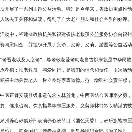
后开展了一系列主题公益活动。特别是今年来，省政协重点推动
人送去了关怀和温暖，得到了广大老年朋友和社会各界的好评。
活动中，福建省政协机关和福建省扶老救孤公益服务协会向福州
资与慰问金，并组织开展了义诊、义剪、义演、游园等公益活动
“老吾老以及人之老”，尊老敬老爱老助老自古以来就是中华民
承孝德；扶老救孤，与爱同行，是我们的信念和责任。本次活动
积极主动关爱老人，树立良好家庭道德典范，增强社会责任感，
中医正骨安溪县级非遗传承人林贺龙，中西医结合医师李火勇，
复、健康咨询、饮食指导等志愿服务。义剪师林铃铃以精湛的技
泉州养心鼓俱乐部表演养心鼓节目《国色天香》，鼓乐旗袍志愿
是你》，联合国和平使者林常德、歌星杨娜娟合唱《为了谁》，