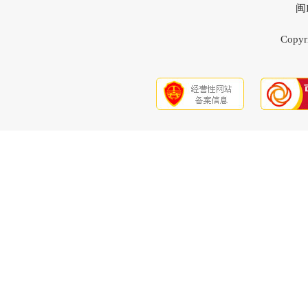
闽
Copyri