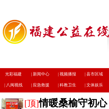
光彩福建
|
新闻中心
|
视频播报
|
县市区域
|
八闽视线
|
应急救援
|
科教卫生
|
文体娱乐
情暖桑榆守初心
[顶]